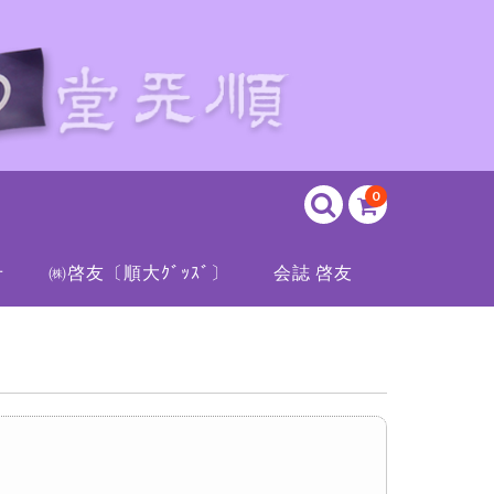
0
せ
㈱啓友〔順大ｸﾞｯｽﾞ〕
会誌 啓友