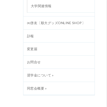
大学関連情報
㈱啓友〔順大グッズONLINE SHOP〕
訃報
変更届
お問合せ
奨学金について »
同窓会概要 »