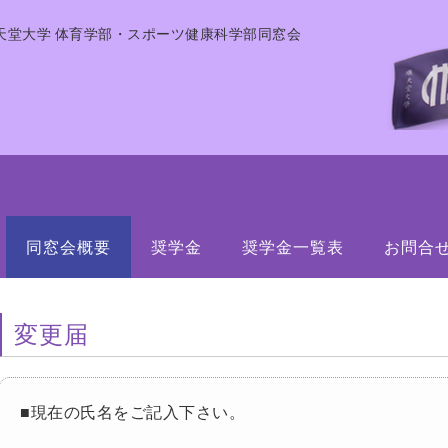
天堂大学 体育学部・スポーツ健康科学部同窓会
同窓会概要
奨学金
奨学金一覧表
お問合
変更届
■現在の氏名をご記入下さい。