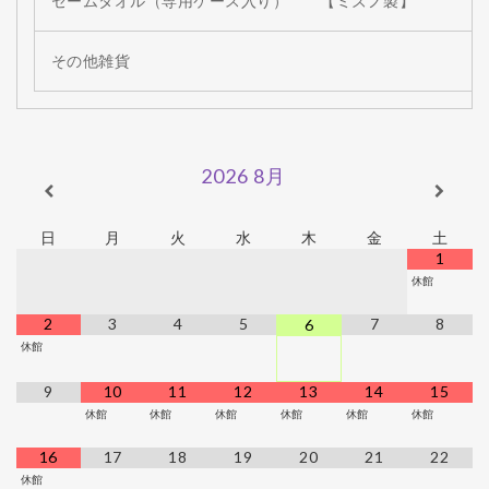
セームタオル（専用ケース入り） 【ミズノ製】
その他雑貨
2026
8月
日
月
火
水
木
金
土
1
休館
2
3
4
5
7
8
6
休館
9
10
11
12
13
14
15
休館
休館
休館
休館
休館
休館
16
17
18
19
20
21
22
休館