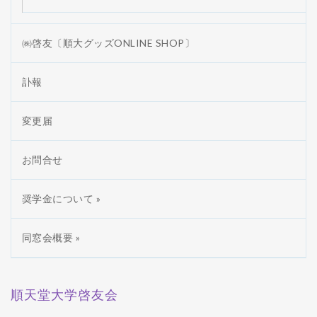
㈱啓友〔順大グッズONLINE SHOP〕
訃報
変更届
お問合せ
奨学金について »
同窓会概要 »
順天堂大学啓友会