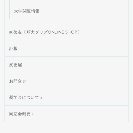
大学関連情報
㈱啓友〔順大グッズONLINE SHOP〕
訃報
変更届
お問合せ
奨学金について »
同窓会概要 »