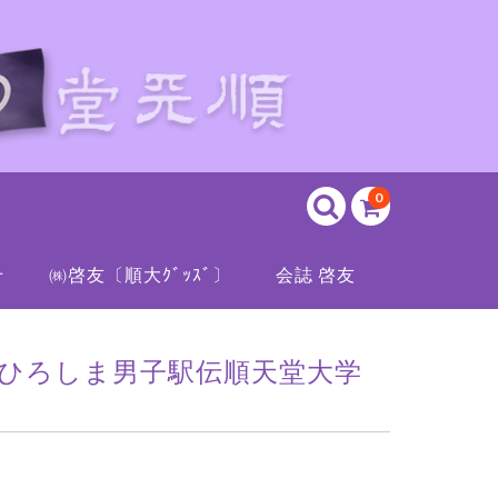
0
せ
㈱啓友〔順大ｸﾞｯｽﾞ〕
会誌 啓友
「ひろしま男子駅伝順天堂大学