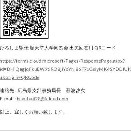
ひろしま駅伝 順天堂大学同窓会 出欠回答用 QRコード
https://forms.cloud.microsoft/Pages/ResponsePage.aspx?
id=DHiQegjqFkuEW9tiRO8jiYcYh_86F7xGsiyMK4SYDDl
u&origin=QRCode
連絡先 : 広島県支部事務局長 灘波啓次
E-mail :
hnanba428@icloud.com
以上、宜しくお願い致します。