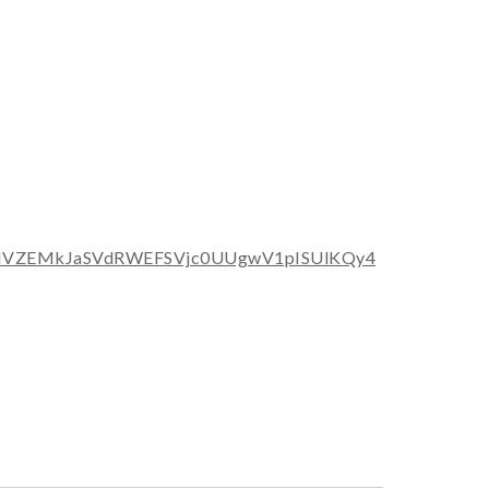
UNVZEMkJaSVdRWEFSVjc0UUgwV1pISUlKQy4