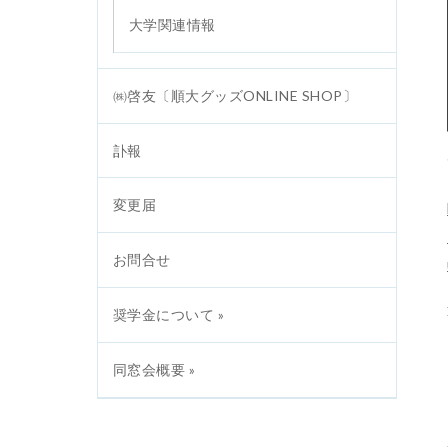
大学関連情報
㈱啓友〔順大グッズONLINE SHOP〕
訃報
変更届
お問合せ
奨学金について »
同窓会概要 »