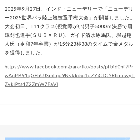
2025年9月27日、インド・ニューデリーで「ニューデリ
ー2025世界パラ陸上競技選手権大会」が開幕しました。
大会初日、T11クラス(視覚障がい)男子5000ｍ決勝で唐
澤剣也選手(ＳＵＢＡＲＵ)、ガイド清水琢馬氏、堀越翔
人氏（令和7年卒業）が15分23秒38のタイムで金メダル
を獲得しました。
https://www.facebook.com/parariku/posts/pfbid0nf7Pr
wAnPB91qGEhUJSmLqo9Nvkki5p1pZYiCLCYRhmowyT
ZvkiPts4Z2ZmW7FaVl