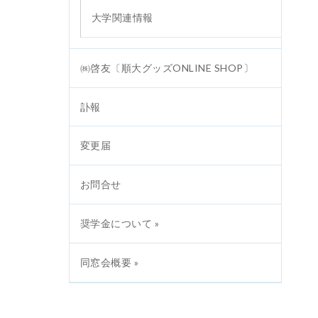
大学関連情報
㈱啓友〔順大グッズONLINE SHOP〕
訃報
変更届
お問合せ
奨学金について »
同窓会概要 »