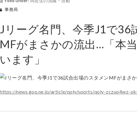
Filed under:
同窓生の活躍・活動
事務局
Jリーグ名門、今季J1で3
MFがまさかの流出…「本
います」
https://news.goo.ne.jp/article/qoly/sports/qoly-zczuo4wz-ok