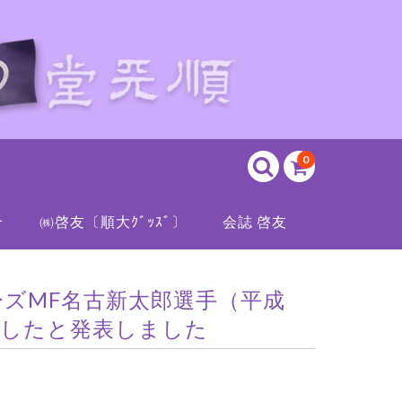
0
せ
㈱啓友〔順大ｸﾞｯｽﾞ〕
会誌 啓友
ーズMF名古新太郎選手（平成
定したと発表しました