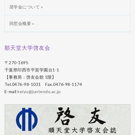
奨学金について »
同窓会概要 »
順天堂大学啓友会
〒270-1695
千葉県印西市平賀学園台1-1
【事務局：啓友会館 1階】
Tel.0476-98-1031 Fax.0476-98-1174
E-mail
keiyu@juntendo.ac.jp