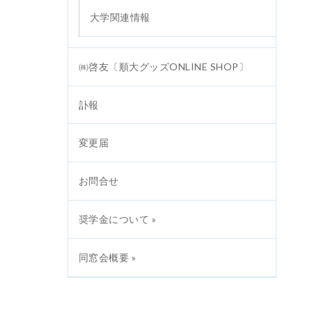
大学関連情報
㈱啓友〔順大グッズONLINE SHOP〕
訃報
変更届
お問合せ
奨学金について »
同窓会概要 »