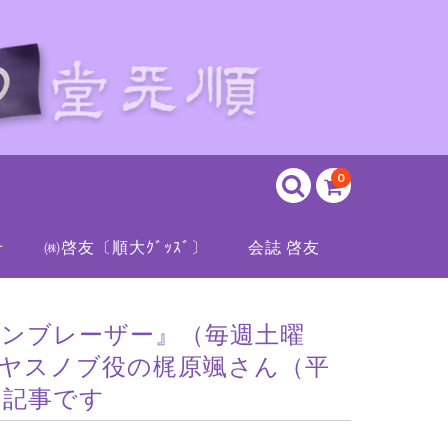
0
せ
㈱啓友〔順大ｸﾞｯｽﾞ〕
会誌 啓友
マンブレーザー』（毎週土曜
 ヤスノブ役の梶原颯さん（平
ー記事です