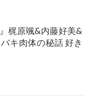
』梶原颯&内藤好美&
バキ肉体の秘話 好き