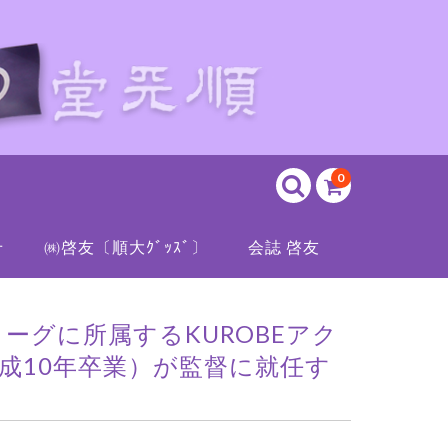
0
せ
㈱啓友〔順大ｸﾞｯｽﾞ〕
会誌 啓友
ーグに所属するKUROBEアク
成10年卒業）が監督に就任す