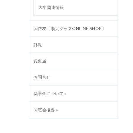
大学関連情報
㈱啓友〔順大グッズONLINE SHOP〕
訃報
変更届
お問合せ
奨学金について »
同窓会概要 »