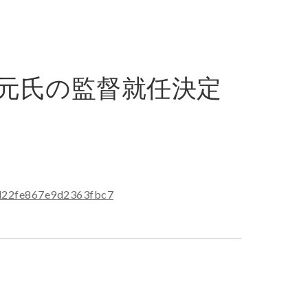
北元氏の監督就任決定
ed22fe867e9d2363fbc7