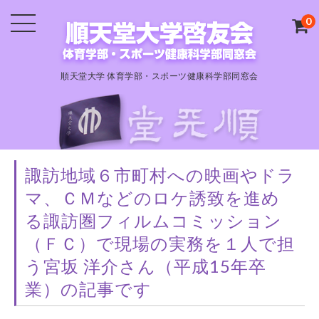
0
順天堂大学 体育学部・スポーツ健康科学部同窓会
諏訪地域６市町村への映画やドラ
マ、ＣＭなどのロケ誘致を進め
る諏訪圏フィルムコミッション
（ＦＣ）で現場の実務を１人で担
う宮坂 洋介さん（平成15年卒
業）の記事です