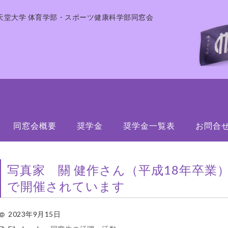
天堂大学 体育学部・スポーツ健康科学部同窓会
同窓会概要
奨学金
奨学金一覧表
お問合
写真家 關 健作さん（平成18年卒業
で開催されています
2023年9月15日