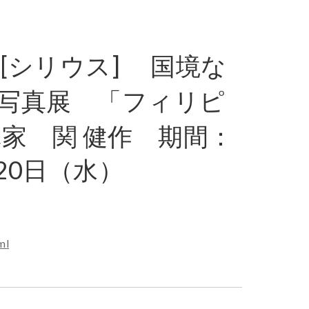
[シリウス] 国境な
写真展 「フィリピ
家 関 健作 期間：
月20日（水）
ml