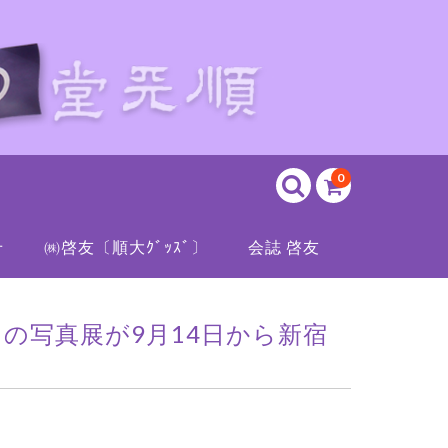
0
せ
㈱啓友〔順大ｸﾞｯｽﾞ〕
会誌 啓友
）の写真展が9月14日から新宿