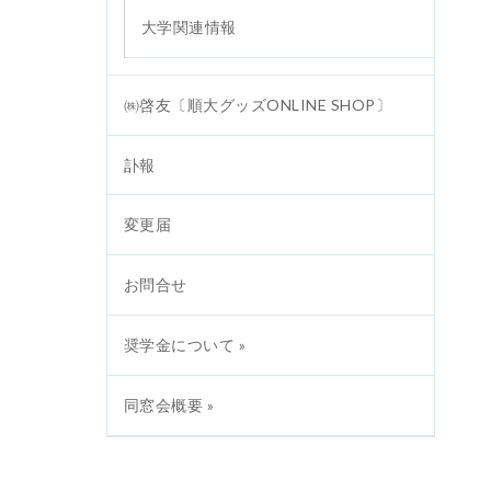
大学関連情報
㈱啓友〔順大グッズONLINE SHOP〕
訃報
変更届
お問合せ
奨学金について »
同窓会概要 »