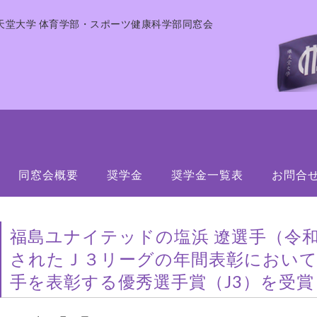
天堂大学 体育学部・スポーツ健康科学部同窓会
同窓会概要
奨学金
奨学金一覧表
お問合
福島ユナイテッドの塩浜 遼選手（令
されたＪ３リーグの年間表彰におい
手を表彰する優秀選手賞（J3）を受