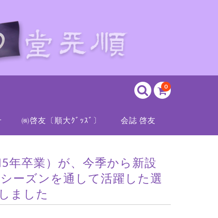
0
せ
㈱啓友〔順大ｸﾞｯｽﾞ〕
会誌 啓友
和5年卒業）が、今季から新設
てシーズンを通して活躍した選
賞しました