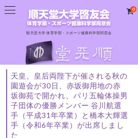
0
順天堂大学 体育学部・スポーツ健康科学部同窓会
天皇、皇后両陛下が催される秋の
園遊会が30日、赤坂御用地の赤
坂御苑で開かれ、パリ五輪体操男
子団体の優勝メンバー 谷川航選
手（平成31年卒業）と橋本大輝選
手（令和6年卒業）が出席しまし
た