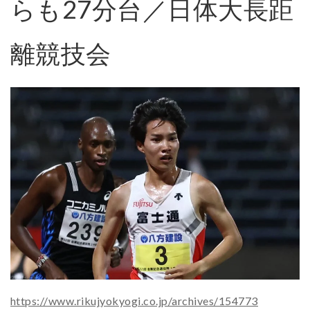
らも27分台／日体大長距
離競技会
https://www.rikujyokyogi.co.jp/archives/154773