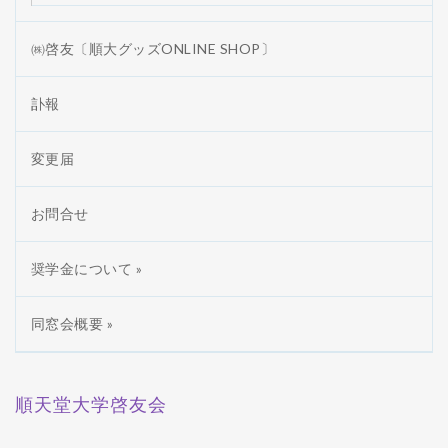
㈱啓友〔順大グッズONLINE SHOP〕
訃報
変更届
お問合せ
奨学金について »
同窓会概要 »
順天堂大学啓友会