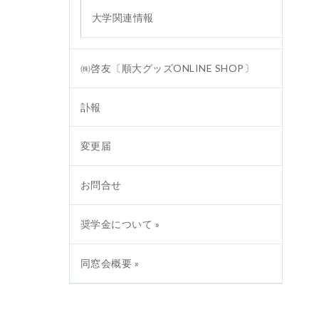
大学関連情報
㈱啓友〔順大グッズONLINE SHOP〕
訃報
変更届
お問合せ
奨学金について »
同窓会概要 »