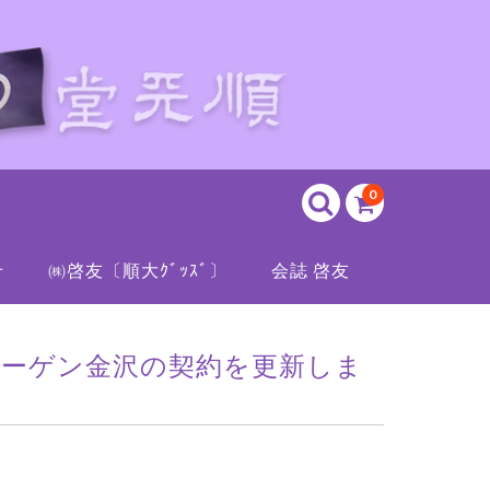
0
せ
㈱啓友〔順大ｸﾞｯｽﾞ〕
会誌 啓友
エーゲン金沢の契約を更新しま