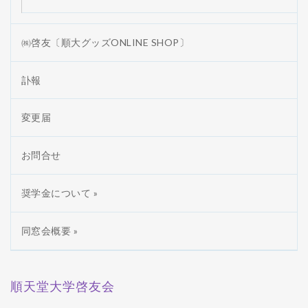
㈱啓友〔順大グッズONLINE SHOP〕
訃報
変更届
お問合せ
奨学金について »
同窓会概要 »
順天堂大学啓友会