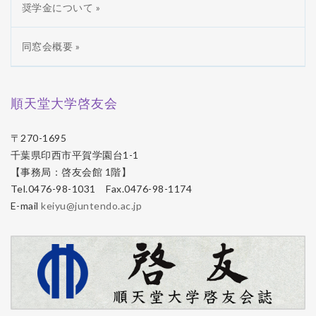
奨学金について »
同窓会概要 »
順天堂大学啓友会
〒270-1695
千葉県印西市平賀学園台1-1
【事務局：啓友会館 1階】
Tel.0476-98-1031 Fax.0476-98-1174
E-mail
keiyu@juntendo.ac.jp