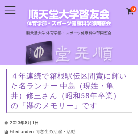
0
順天堂大学 体育学部・スポーツ健康科学部同窓会
４年連続で箱根駅伝区間賞に輝い
た名ランナー 中島（現姓・亀
井）修三さん（昭和58年卒業）
の「襷のメモリー」です
2023年8月1日
Filed under:
同窓生の活躍・活動