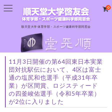
0
順天堂大学 体育学部・スポーツ健康科学部同窓会
11月3日開催の第64回東日本実業
団対抗駅伝において、4区は富士
通の塩尻和也選手（平成31年卒
業）が区間賞、ロジスティード
の四釜峻佑選手（令和5年卒業）
が2位に入りました