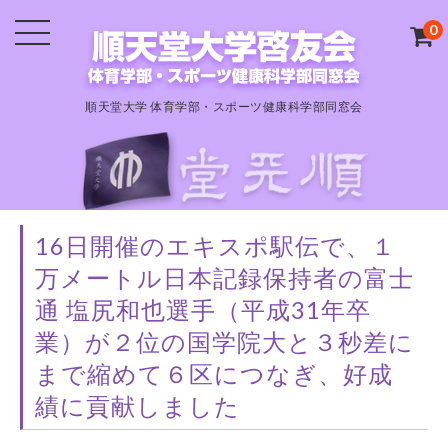
0
順天堂大学 体育学部・スポーツ健康科学部同窓会
16日開催のエキスポ駅伝で、１
万メートル日本記録保持者の富士
通 塩尻和也選手（平成31年卒
業）が２位の国学院大と３秒差に
まで縮めて６区につなぎ、好成
績に貢献しました