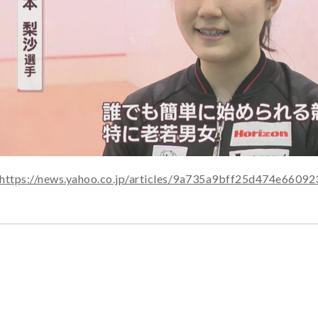
https://news.yahoo.co.jp/articles/9a735a9bff25d474e660