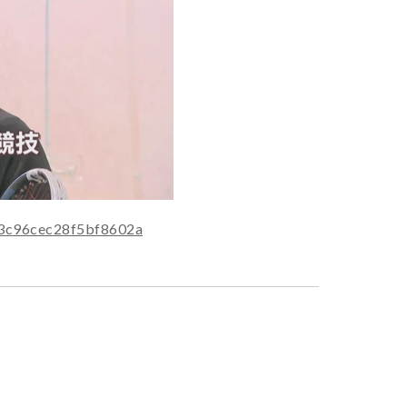
923c96cec28f5bf8602a