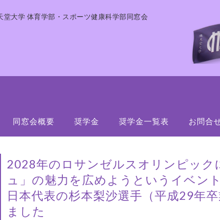
天堂大学 体育学部・スポーツ健康科学部同窓会
同窓会概要
奨学金
奨学金一覧表
お問合
2028年のロサンゼルスオリンピッ
ュ」の魅力を広めようというイベント
日本代表の杉本梨沙選手（平成29年
ました