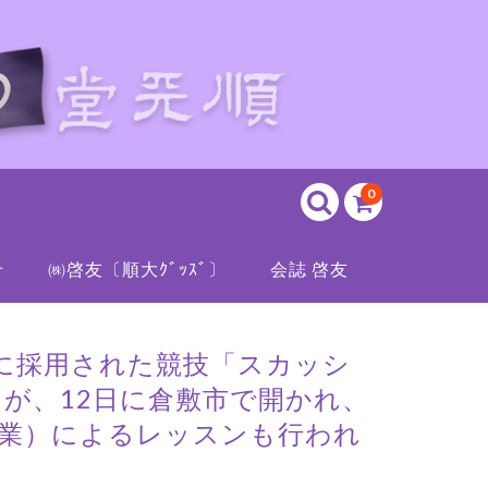
0
せ
㈱啓友〔順大ｸﾞｯｽﾞ〕
会誌 啓友
クに採用された競技「スカッシ
が、12日に倉敷市で開かれ、
卒業）によるレッスンも行われ