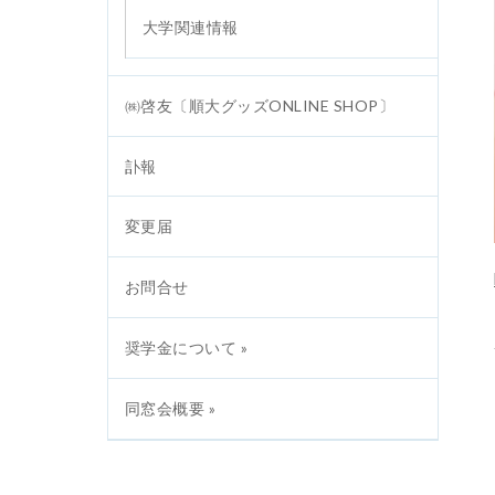
大学関連情報
㈱啓友〔順大グッズONLINE SHOP〕
訃報
変更届
お問合せ
奨学金について »
同窓会概要 »