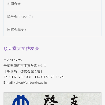
お問合せ
奨学金について »
同窓会概要 »
順天堂大学啓友会
〒270-1695
千葉県印西市平賀学園台1-1
【事務局：啓友会館 1階】
Tel.0476-98-1031 Fax.0476-98-1174
E-mail
keiyu@juntendo.ac.jp