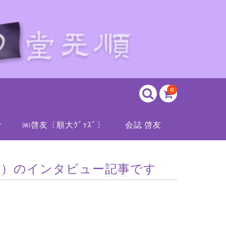
0
せ
㈱啓友〔順大ｸﾞｯｽﾞ〕
会誌 啓友
卒業）のインタビュー記事です