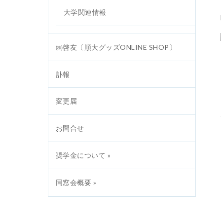
大学関連情報
㈱啓友〔順大グッズONLINE SHOP〕
訃報
変更届
お問合せ
奨学金について »
同窓会概要 »