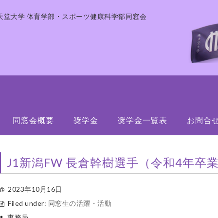
天堂大学 体育学部・スポーツ健康科学部同窓会
同窓会概要
奨学金
奨学金一覧表
お問合
J1新潟FW 長倉幹樹選手（令和4年
2023年10月16日
Filed under:
同窓生の活躍・活動
事務局