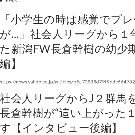
「小学生の時は感覚でプレ
が…」社会人リーグから１
た新潟FW長倉幹樹の幼少
編】
https://news.yahoo.co.jp/articles/b5c70889d79f9dde6647
社会人リーグからJ２群馬
長倉幹樹が“這い上がった
す【インタビュー後編】