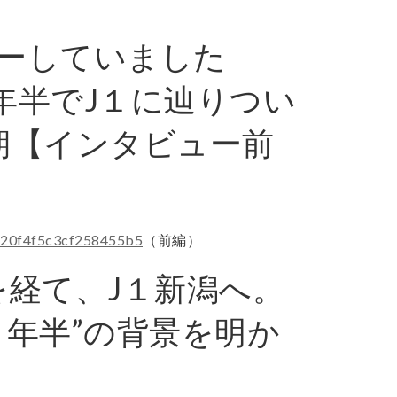
ーしていました
年半でJ１に辿りつい
期【インタビュー前
8220f4f5c3cf258455b5
（前編）
を経て、J１新潟へ。
１年半”の背景を明か