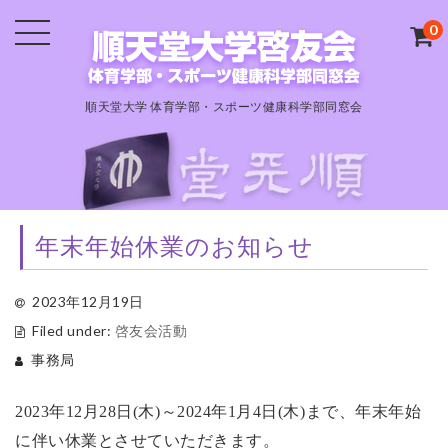
0
順天堂大学 体育学部・スポーツ健康科学部同窓会
年末年始休業のお知らせ
2023年12月19日
Filed under:
啓友会活動
事務局
2023
年
12
月
28
日
(木
)
～
2024
年
1
月4日
(木
)
まで、年末年始
に伴い休業とさせていただきます。