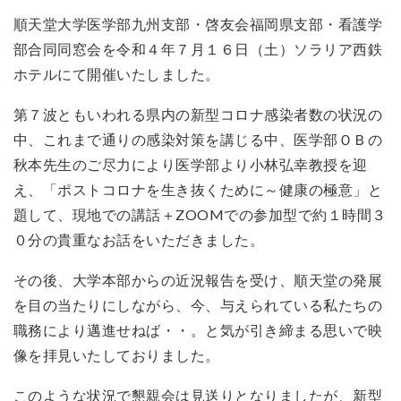
順天堂大学医学部九州支部・啓友会福岡県支部・看護学
部合同同窓会を令和４年７月１６日（土）ソラリア西鉄
ホテルにて開催いたしました。
第７波ともいわれる県内の新型コロナ感染者数の状況の
中、これまで通りの感染対策を講じる中、医学部ＯＢの
秋本先生のご尽力により医学部より小林弘幸教授を迎
え、「ポストコロナを生き抜くために～健康の極意」と
題して、現地での講話＋ZOOMでの参加型で約１時間３
０分の貴重なお話をいただきました。
その後、大学本部からの近況報告を受け、順天堂の発展
を目の当たりにしながら、今、与えられている私たちの
職務により邁進せねば・・。と気が引き締まる思いで映
像を拝見いたしておりました。
このような状況で懇親会は見送りとなりましたが、新型