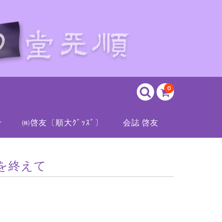
0
せ
㈱啓友〔順大ｸﾞｯｽﾞ〕
会誌 啓友
を終えて