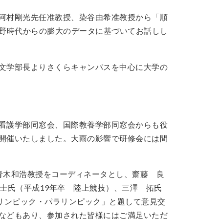
河村剛光先任准教授、染谷由希准教授から「順
志野時代からの膨大のデータに基づいてお話しし
文学部長よりさくらキャンパスを中心に大学の
看護学部同窓会、国際教養学部同窓会からも役
開催いたしました。大雨の影響で研修会には間
青木和浩教授をコーディネータとし、齋藤 良
士氏（平成19年卒 陸上競技）、三澤 拓氏
オリンピック・パラリンピック」と題して意見交
などもあり、参加された皆様にはご満足いただ