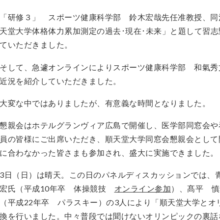
「研修３」 スポーツ健康科学部 鈴木宏哉先任准教授、同
天堂大学体格体力累加測定の過去･現在･未来」と題して習
ていただきました。
そして、急遽オンラインによりスポーツ健康科学部 和氣秀
近況を紹介していただきました。
大変な中ではありましたが、有意義な時間となりました。
懇親会はホテルグランヴィア広島で開催し、医学部同窓会や
員の皆様にご出席いただき、順天堂大学同窓会懇親会として
に合わなかった皆さまも参加され、盛大に実施できました。
3日（日）は晴天。この日のパネルディスカッションでは、
宏氏（平成10年卒 体操競技
オンライン参加
）、髙平 慎
（平成22年卒 パラスキー）の3人により「順天堂大学と
換を行いました。中々普段では聞けないオリンピックの裏話