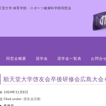
天堂大学 体育学部・スポーツ健康科学部同窓会
同窓会概要
奨学金
奨学金一覧表
お問合
順天堂大学啓友会卒後研修会広島大会
2024年11月8日
Filed under:
啓友会活動
事務局