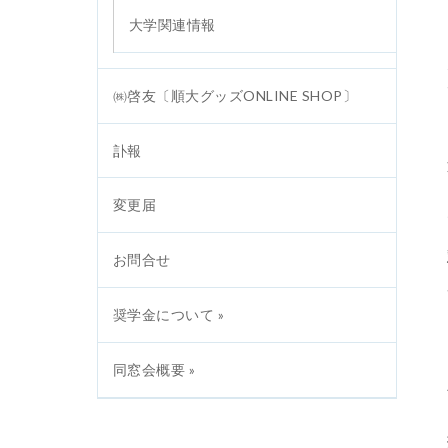
大学関連情報
㈱啓友〔順大グッズONLINE SHOP〕
訃報
変更届
お問合せ
奨学金について »
同窓会概要 »