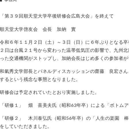
「第３９回順天堂大学卒後研修会広島大会」を終えて
順天堂大学啓友会 会長 加納 實
令和６年１１月２日（土）～３日（日）に６年ぶりとなる卒
２日は台風２１号から変わった温帯低気圧の影響で、九州北
った交通機関がストップし、加納会長はじめ多くの参加者が
和氣秀文学部長とパネルディスカッションの齋藤 良宏さん
するという残念な事態となりました。
研修会は予定されていたとおり実施しました。
「研修１」 畑 喜美夫氏（昭和63年卒）による「ボトム
「研修２」 木川泰弘氏（昭和56年卒）の「人生の楽園 
をしていただきました。