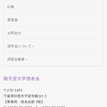
訃報
変更届
お問合せ
奨学金について »
同窓会概要 »
順天堂大学啓友会
〒270-1695
千葉県印西市平賀学園台1-1
【事務局：啓友会館 1階】