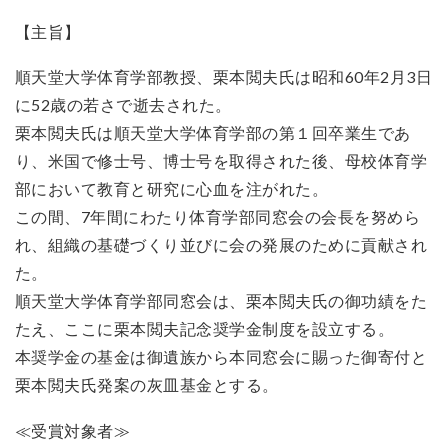
【主旨】
順天堂大学体育学部教授、栗本閲夫氏は昭和60年2月3日
に52歳の若さで逝去された。
栗本閲夫氏は順天堂大学体育学部の第１回卒業生であ
り、米国で修士号、博士号を取得された後、母校体育学
部において教育と研究に心血を注がれた。
この間、7年間にわたり体育学部同窓会の会長を努めら
れ、組織の基礎づくり並びに会の発展のために貢献され
た。
順天堂大学体育学部同窓会は、栗本閲夫氏の御功績をた
たえ、ここに栗本閲夫記念奨学金制度を設立する。
本奨学金の基金は御遺族から本同窓会に賜った御寄付と
栗本閲夫氏発案の灰皿基金とする。
≪受賞対象者≫