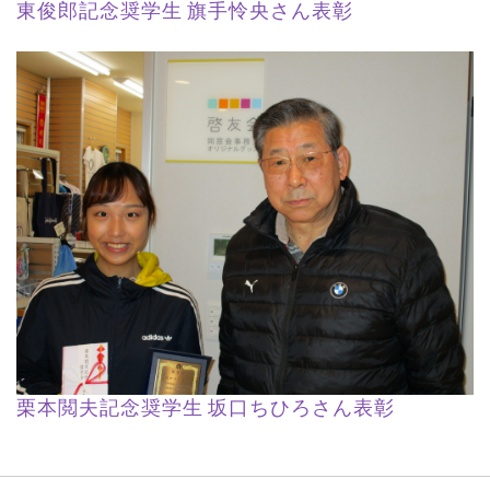
東俊郎記念奨学生 旗手怜央さん表彰
栗本閲夫記念奨学生 坂口ちひろさん表彰