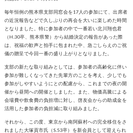
毎年恒例の熊本県支部同窓会を17人の参加にて、出席者
の近況報告などで久しぶりの再会を大いに楽しめた時間
となりました。特に参加者の中で一番若い北川翔也君
（H.30卒、熊本県警）から結婚決定の報告があった際
は、祝福の歓声と拍手に包まれた中、急ごしらえのご祝
儀の贈呈で今回一番の盛り上がりとなりました。
支部の新たな取り組みとしては、参加者の高齢化に伴い
参加が難しくなってきた先輩方のことを考え、少しでも
参加がしやすいようにとの配慮から、これまでの夜の開
催から昼間への開催としました。また、物価高騰による
会場費や飲食費の負担増に対し、啓友会からの助成金を
活用した参加者の負担減に取り組みました。
それから、この度、東京から南阿蘇村への完全移住をさ
れました大塚貢市氏（S.53卒）を新会員として迎えられ