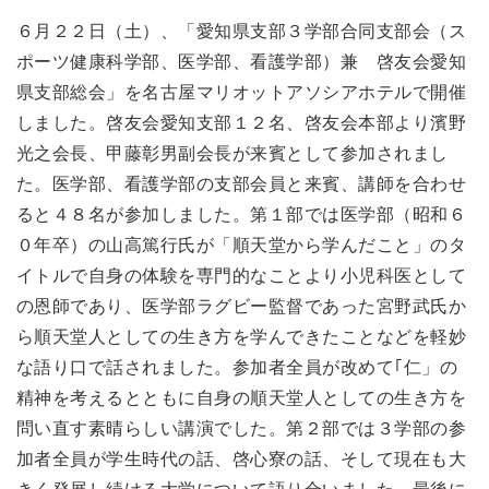
６月２２日（土）、「愛知県支部３学部合同支部会（ス
ポーツ健康科学部、医学部、看護学部）兼 啓友会愛知
県支部総会」を名古屋マリオットアソシアホテルで開催
しました。啓友会愛知支部１２名、啓友会本部より濱野
光之会長、甲藤彰男副会長が来賓として参加されまし
た。医学部、看護学部の支部会員と来賓、講師を合わせ
ると４８名が参加しました。第１部では医学部（昭和６
０年卒）の山高篤行氏が「順天堂から学んだこと」のタ
イトルで自身の体験を専門的なことより小児科医として
の恩師であり、医学部ラグビー監督であった宮野武氏か
ら順天堂人としての生き方を学んできたことなどを軽妙
な語り口で話されました。参加者全員が改めて｢仁」の
精神を考えるとともに自身の順天堂人としての生き方を
問い直す素晴らしい講演でした。第２部では３学部の参
加者全員が学生時代の話、啓心寮の話、そして現在も大
きく発展し続ける大学について語り合いました。最後に