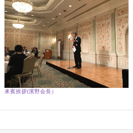
来賓挨拶(濱野会長）