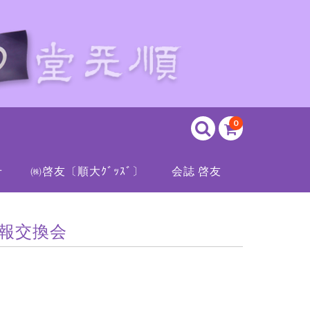
0
せ
㈱啓友〔順大ｸﾞｯｽﾞ〕
会誌 啓友
情報交換会