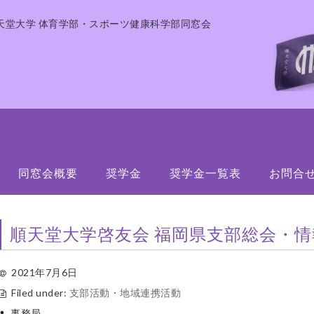
天堂大学 体育学部・スポーツ健康科学部同窓会
同窓会概要
奨学金
奨学金一覧表
お問合
順天堂大学啓友会 福岡県支部総会・
2021年7月6日
Filed under:
支部活動・地域連携活動
事務局