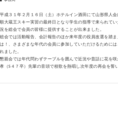
平成３１年２月１６日（土）ホテルイン酒田にて山形県人会
順大蔵王スキー実習の最終日となり学生の指導で来られてい
況を総会で会員の皆様に提供することが出来ました。
総会では活動報告、会計報告のほか来年度の役員改選を踏ま
は！、さまざまな年代の会員に参加していただけるためには
れました。
懇親会では年代問わずテーブルを囲んで近況や昔話に花を咲
孝（S４７卒）先輩の音頭で校歌を熱唱し次年度の再会を誓