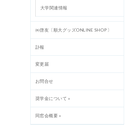
大学関連情報
㈱啓友〔順大グッズONLINE SHOP〕
訃報
変更届
お問合せ
奨学金について »
同窓会概要 »