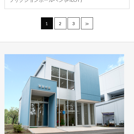
1
2
3
≫