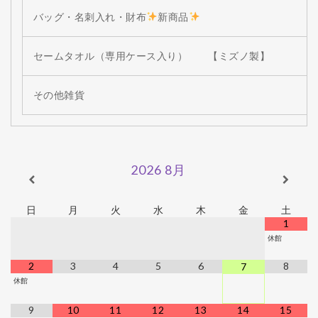
バッグ・名刺入れ・財布
新商品
セームタオル（専用ケース入り） 【ミズノ製】
その他雑貨
2026
8月
日
月
火
水
木
金
土
1
休館
2
3
4
5
6
8
7
休館
9
10
11
12
13
14
15