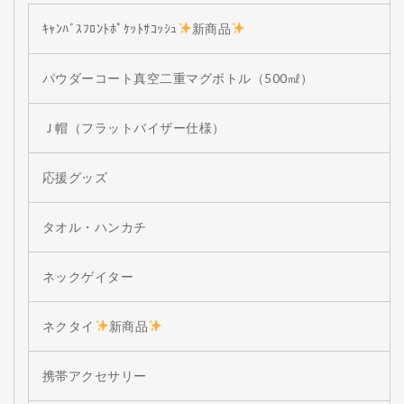
ｷｬﾝﾊﾞｽﾌﾛﾝﾄﾎﾟｹｯﾄｻｺｯｼｭ
新商品
パウダーコート真空二重マグボトル（500㎖）
Ｊ帽（フラットバイザー仕様）
応援グッズ
タオル・ハンカチ
ネックゲイター
ネクタイ
新商品
携帯アクセサリー