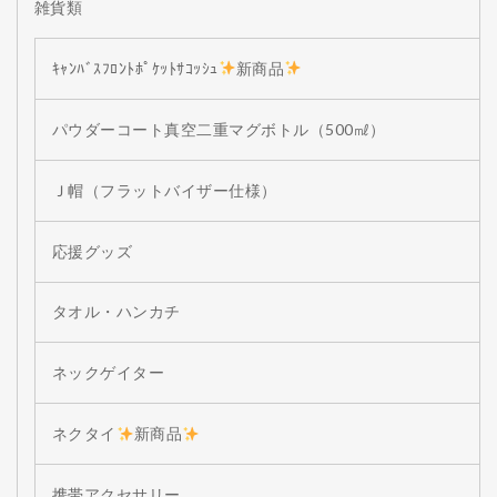
雑貨類
ｷｬﾝﾊﾞｽﾌﾛﾝﾄﾎﾟｹｯﾄｻｺｯｼｭ
新商品
パウダーコート真空二重マグボトル（500㎖）
Ｊ帽（フラットバイザー仕様）
応援グッズ
タオル・ハンカチ
ネックゲイター
ネクタイ
新商品
携帯アクセサリー