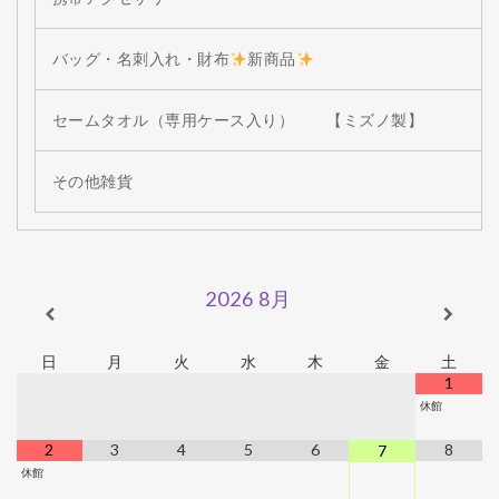
バッグ・名刺入れ・財布
新商品
セームタオル（専用ケース入り） 【ミズノ製】
その他雑貨
2026
8月
日
月
火
水
木
金
土
1
休館
2
3
4
5
6
8
7
休館