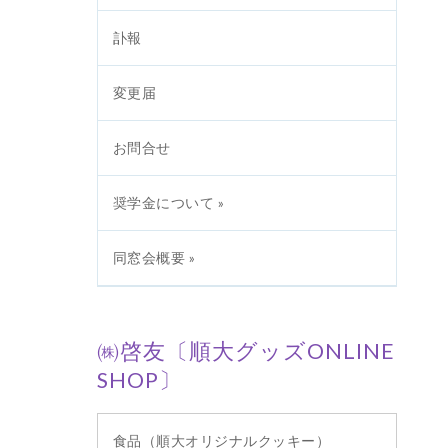
訃報
変更届
お問合せ
奨学金について »
同窓会概要 »
㈱啓友〔順大グッズONLINE
SHOP〕
食品（順大オリジナルクッキー）