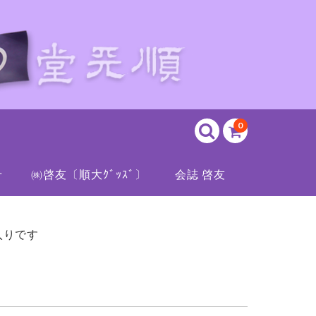
0
せ
㈱啓友〔順大ｸﾞｯｽﾞ〕
会誌 啓友
入りです