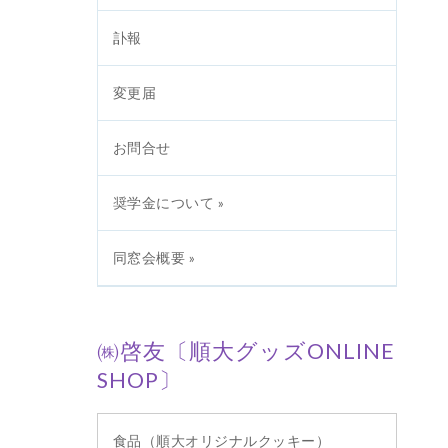
訃報
変更届
お問合せ
奨学金について »
同窓会概要 »
㈱啓友〔順大グッズONLINE
SHOP〕
食品（順大オリジナルクッキー）