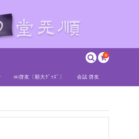
0
せ
㈱啓友〔順大ｸﾞｯｽﾞ〕
会誌 啓友