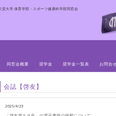
天堂大学 体育学部・スポーツ健康科学部同窓会
同窓会概要
奨学金
奨学金一覧表
お問合
会誌【啓友】
2025/4/23
「啓友第５９号」の電子書籍の掲載について