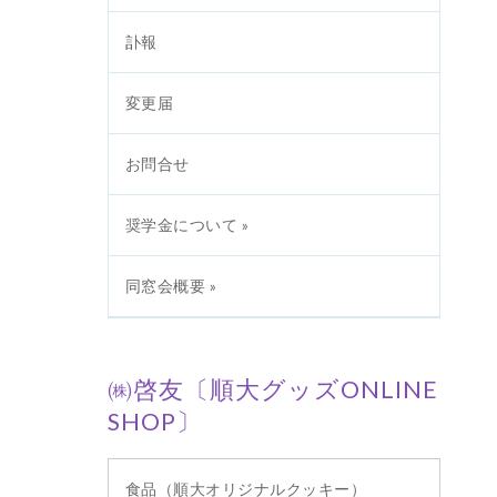
訃報
変更届
お問合せ
奨学金について »
同窓会概要 »
㈱啓友〔順大グッズONLINE
SHOP〕
食品（順大オリジナルクッキー）