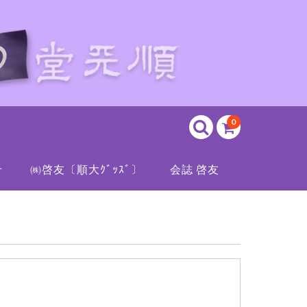
0
せ
㈱啓友〔順大ｸﾞｯｽﾞ〕
会誌 啓友