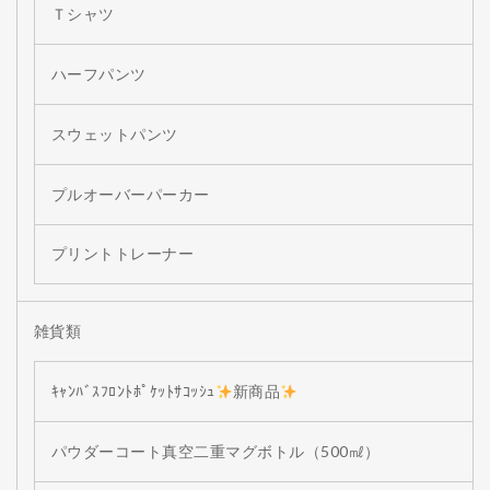
Ｔシャツ
ハーフパンツ
スウェットパンツ
プルオーバーパーカー
プリントトレーナー
雑貨類
ｷｬﾝﾊﾞｽﾌﾛﾝﾄﾎﾟｹｯﾄｻｺｯｼｭ
新商品
パウダーコート真空二重マグボトル（500㎖）