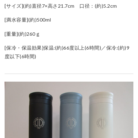
[サイズ](約)直径7×高さ21.7cm 口径：(約)5.2cm
[満水容量](約)500ml
[重量](約)260ｇ
[保冷・保温効果]保温:(約)66度以上(6時間)／保冷:(約)9
度以下(6時間)