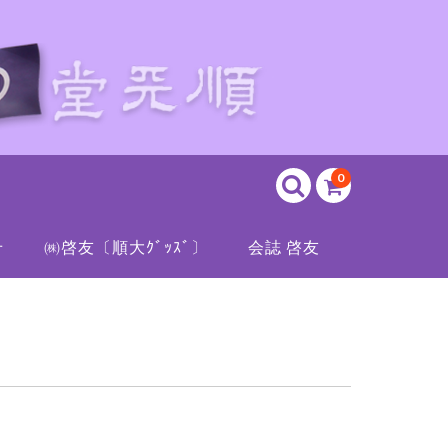
0
せ
㈱啓友〔順大ｸﾞｯｽﾞ〕
会誌 啓友