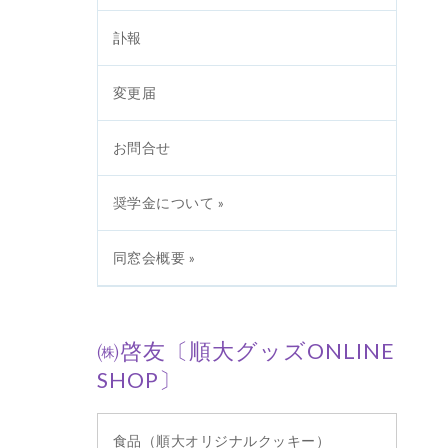
訃報
変更届
お問合せ
奨学金について »
同窓会概要 »
㈱啓友〔順大グッズONLINE
SHOP〕
食品（順大オリジナルクッキー）