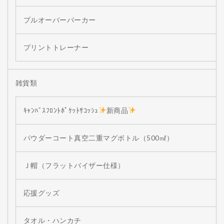
プルオーバーパーカー
プリントトレーナー
雑貨類
ｷｬﾝﾊﾞｽﾌﾛﾝﾄﾎﾟｹｯﾄｻｺｯｼｭ
新商品
パウダーコート真空二重マグボトル（500㎖）
Ｊ帽（フラットバイザー仕様）
応援グッズ
タオル・ハンカチ