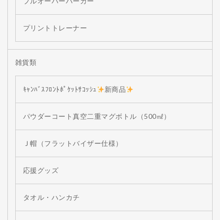
プルオーバーパーカー
プリントトレーナー
雑貨類
ｷｬﾝﾊﾞｽﾌﾛﾝﾄﾎﾟｹｯﾄｻｺｯｼｭ
新商品
パウダーコート真空二重マグボトル（500㎖）
Ｊ帽（フラットバイザー仕様）
応援グッズ
タオル・ハンカチ