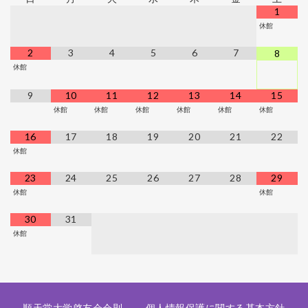
1
休館
2
3
4
5
6
7
8
休館
9
10
11
12
13
14
15
休館
休館
休館
休館
休館
休館
16
17
18
19
20
21
22
休館
23
24
25
26
27
28
29
休館
休館
30
31
休館
順天堂大学啓友会会則
個人情報保護に関する基本方針