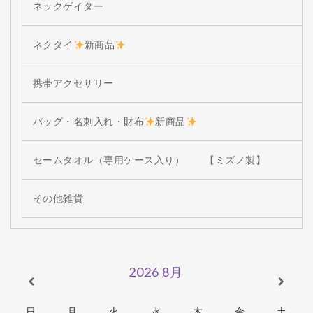
ネックゲイター
ネクタイ
新商品
携帯アクセサリー
バッグ・名刺入れ・財布
新商品
セームタオル（専用ケース入り） 【ミズノ製】
その他雑貨
2026
8月
日
月
火
水
木
金
土