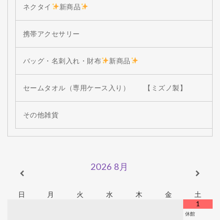
ネクタイ
新商品
携帯アクセサリー
バッグ・名刺入れ・財布
新商品
セームタオル（専用ケース入り） 【ミズノ製】
その他雑貨
2026
8月
日
月
火
水
木
金
土
1
休館