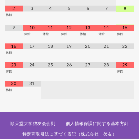
2
3
4
5
6
7
8
休館
9
10
11
12
13
14
15
休館
休館
休館
休館
休館
休館
16
17
18
19
20
21
22
休館
23
24
25
26
27
28
29
休館
休館
30
31
休館
順天堂大学啓友会会則
個人情報保護に関する基本方針
特定商取引法に基づく表記（株式会社 啓友）