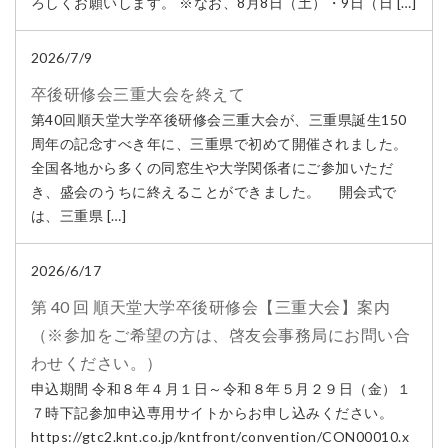
ろしくお願いします。 ※なお、8月8日（土）・9日（日 […]
2026/7/9
卒後研修会三重大会を終えて
第40回順天堂大学卒後研修会三重大会が、三重県誕生150
周年の記念すべき年に、三重県で初めて開催されました。
全国各地から多くの同窓生や大学関係者にご参加いただ
き、盛会のうちに終えることができました。 開会式で
は、三重県 […]
2026/6/17
第 40 回 順天堂大学卒後研修会【三重大会】案内
（※参加をご希望の方は、啓友会事務局にお問い合
わせください。）
申込期間 令和８年４月１日～令和８年５月２９日（金）１
７時下記参加申込専用サイトからお申し込みください。
https://gtc2.knt.co.jp/kntfront/convention/CON00010.x