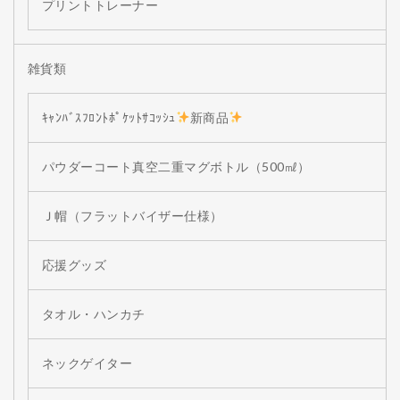
プリントトレーナー
雑貨類
ｷｬﾝﾊﾞｽﾌﾛﾝﾄﾎﾟｹｯﾄｻｺｯｼｭ
新商品
パウダーコート真空二重マグボトル（500㎖）
Ｊ帽（フラットバイザー仕様）
応援グッズ
タオル・ハンカチ
ネックゲイター