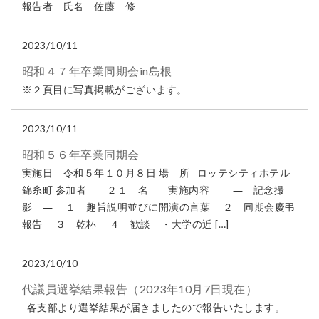
報告者 氏名 佐藤 修
2023/10/11
昭和４７年卒業同期会in島根
※２頁目に写真掲載がございます。
2023/10/11
昭和５６年卒業同期会
実施日 令和５年１０月８日 場 所 ロッテシティホテル
錦糸町 参加者 ２１ 名 実施内容 ― 記念撮
影 ― １ 趣旨説明並びに開演の言葉 ２ 同期会慶弔
報告 ３ 乾杯 ４ 歓談 ・大学の近 […]
2023/10/10
代議員選挙結果報告（2023年10月7日現在）
各支部より選挙結果が届きましたので報告いたします。