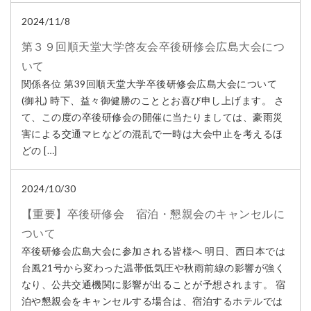
2024/11/8
第３９回順天堂大学啓友会卒後研修会広島大会につ
いて
関係各位 第39回順天堂大学卒後研修会広島大会について
(御礼) 時下、益々御健勝のこととお喜び申し上げます。 さ
て、この度の卒後研修会の開催に当たりましては、豪雨災
害による交通マヒなどの混乱で一時は大会中止を考えるほ
どの […]
2024/10/30
【重要】卒後研修会 宿泊・懇親会のキャンセルに
ついて
卒後研修会広島大会に参加される皆様へ 明日、西日本では
台風21号から変わった温帯低気圧や秋雨前線の影響が強く
なり、公共交通機関に影響が出ることが予想されます。 宿
泊や懇親会をキャンセルする場合は、宿泊するホテルでは