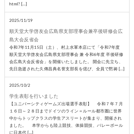
html? […]
2025/11/19
順天堂大学啓友会広島県支部理事会兼卒後研修会広
島大会反省会
令和7年11月15日（土）、村上水軍本店にて「令和7年度
順天堂大学啓友会広島県支部理事会 兼 令和6年度 卒後研修
会広島大会反省会」を開催いたしました。 開会に先立ち、
先日急逝された久傳昌典名誉支部長を偲び、全員で黙祷 […]
2025/10/2
学生表彰を行いました
【ユニバーシティゲームズ出場選手表彰】 令和７年７月
１６日～２８日までドイツのライン＝ルール都市圏に世界
中からトップクラスの学生アスリートが集まり、開催され
ました。 本学からも陸上競技、体操競技、バレーボール
に日本代 […]