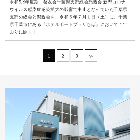
令和5,6年度期 啓友会千葉県支部総会懇親会 新型コロナ
ウイルス感染症感染拡大の影響で中止となっていた千葉県
支部の総会と懇親会を、令和５年７月１日（土）に、千葉
県千葉市にある『ホテルポートプラザちば』において４年
ぶりに開 […]
1
2
3
≫