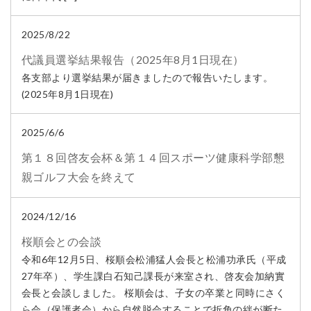
2025/8/22
代議員選挙結果報告（2025年8月1日現在）
各支部より選挙結果が届きましたので報告いたします。
(2025年8月1日現在)
2025/6/6
第１８回啓友会杯＆第１４回スポーツ健康科学部懇
親ゴルフ大会を終えて
2024/12/16
桜順会との会談
令和6年12月5日、桜順会松浦猛人会長と松浦功承氏（平成
27年卒）、学生課白石知己課長が来室され、啓友会加納實
会長と会談しました。 桜順会は、子女の卒業と同時にさく
ら会（保護者会）から自然脱会することで折角の絆が断た